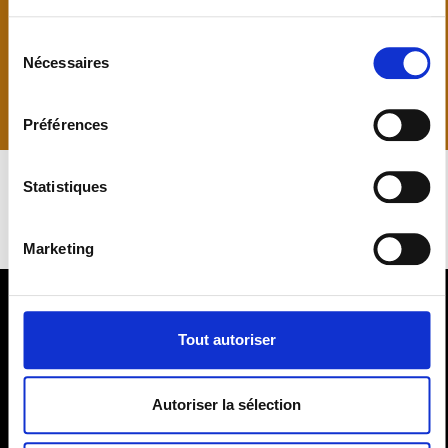
Sélection
Autres mobiliers :
nous réalisons à la demande tous
Nécessaires
du
vos mobiliers (plateaux de table, bureaux, meubles
consentement
intégrés, ...)
Préférences
Statistiques
Marketing
Agencement Professionnel
Tout autoriser
En prise direct avec les professionnels ou par
l'intermédiaire d'un architecte ou agenceur, nous
Autoriser la sélection
fabriquons vos agencements sur mesure pour vos