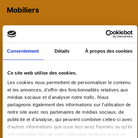
Mobiliers
Meubles de Salon :
Personnalisez votre espace de
vie avec nos meubles de salon sur mesure, qu'il
s'agisse de bibliothèques ou de meubles de
Consentement
Détails
À propos des cookies
télévision.
Ce site web utilise des cookies.
Bibliothèques et Étagères :
Organisez et mettez en
Les cookies nous permettent de personnaliser le contenu
valeur vos livres et objets précieux avec nos
et les annonces, d'offrir des fonctionnalités relatives aux
bibliothèques et étagères sur mesure.
médias sociaux et d'analyser notre trafic. Nous
partageons également des informations sur l'utilisation de
notre site avec nos partenaires de médias sociaux, de
publicité et d'analyse, qui peuvent combiner celles-ci avec
Claustras :
délimitation de l'espace en bois ou
d'autres informations que vous leur avez fournies ou qu'ils
panneau décoratif
ont collectées lors de votre utilisation de leurs services.