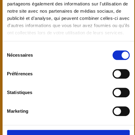
Portes en Bois :
Nos portes en bois sur mesure sont
partageons également des informations sur l'utilisation de
synonymes d'élégance et de durabilité. Choisissez
notre site avec nos partenaires de médias sociaux, de
parmi une variété d'essences de bois et de designs
publicité et d'analyse, qui peuvent combiner celles-ci avec
pour créer la porte d'entrée parfaite pour votre
d'autres informations que vous leur avez fournies ou qu'ils
maison.
ont collectées lors de votre utilisation de leurs services.
Sélection
Portes en Aluminium :
Les portes en aluminium
Nécessaires
du
offrent une combinaison de résistance et de
consentement
modernité. Elles sont disponibles dans une large
Préférences
gamme de finitions pour s'adapter à votre style.
Statistiques
Portes en PVC :
Les portes en PVC sont appréciées
pour leur performance énergétique et leur facilité
Marketing
d'entretien.