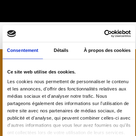
Consentement
Détails
À propos des cookies
Parquet
Ce site web utilise des cookies.
Les cookies nous permettent de personnaliser le contenu
Une variété de type de parquets et de type de poses
et les annonces, d'offrir des fonctionnalités relatives aux
(en flottant, collée, clouée sur solivage, motif à
médias sociaux et d'analyser notre trafic. Nous
bâton rompu ou point de hongrie). Nous avons votre
partageons également des informations sur l'utilisation de
solution.
notre site avec nos partenaires de médias sociaux, de
publicité et d'analyse, qui peuvent combiner celles-ci avec
d'autres informations que vous leur avez fournies ou qu'ils
Parquet stratifié :
Le parquet stratifié est constitué
ont collectées lors de votre utilisation de leurs services.